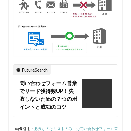
おく
べき
ポイ
ント
1.2
メー
ルで
送る
場合
FutureSearch
の注
意点
問い合わせフォーム営業
でリード獲得数UP！失
2
敗しないための７つのポ
問い
イントと成功のコツ
合わ
せフ
ォー
画像引用：
必要なのはリストのみ。お問い合わせフォーム営
ムへ