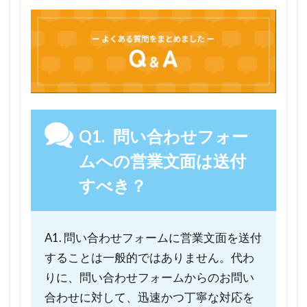
りま
す
か？
5.10
Q10.
問い合
わせフ
Q1. 問い合わせフォー
ォーム
への営
ムへの営業文面は送付
業文面
すべき？
を送付
する際
に、ど
A1. 問い合わせフォームに営業文面を送付
のよう
なポイ
することは一般的ではありません。代わ
ントに
りに、問い合わせフォームからのお問い
注意す
合わせに対して、迅速かつ丁寧な対応を
べきで