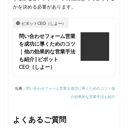
かを決める必要があります。
合わ
せフ
ォー
ピボットCEO（しよー）
ムへ
問い合わせフォーム営業
の営
業文
を成功に導くためのコツ
面を
｜他の効果的な営業手法
送付
も紹介 | ピボット
する
CEO（しよー）
際
に、
どの
出典：
問い合わせフォーム営業を成功に導くためのコツ｜他
よう
の効果的な営業手法も紹介
なデ
メリ
ット
よくあるご質問
があ