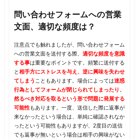
4
問
問い合わせフォームへの営業
い
文面、適切な頻度は？
合
わ
せ
注意点でも触れましたが、問い合わせフォーム
フ
への営業文面を送付する際、
適切な頻度を意識
ォ
する事
は重要なポイントです。頻繁に送付する
ー
と
相手方にストレスを与え、逆に興味を失わせ
ム
へ
てしまう
こともあります。場合によっては
迷惑
の
行為としてフォームが閉じられてしまったり、
営
然るべき対応を取るという形で問題に発展する
業
可能性
もあります。一度、送信した際に返事が
に
来なかったという場合は、単純に確認されなか
成
ったという可能性もありますが、2度目の送信
功
でも返事が無いという場合は相手の興味がない
す