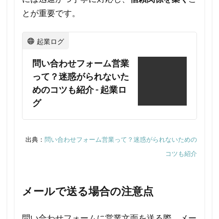
徴を
とが重要です。
活か
した
アプ
起業ログ
ロー
問い合わせフォーム営業
チ方
って？迷惑がられないた
法
めのコツも紹介 - 起業ロ
3
グ
問い
合わ
せフ
出典：
問い合わせフォーム営業って？迷惑がられないための
ォー
コツも紹介
ムを
使っ
た営
メールで送る場合の注意点
業の
重要
問い合わせフォームに営業文面を送る際、メー