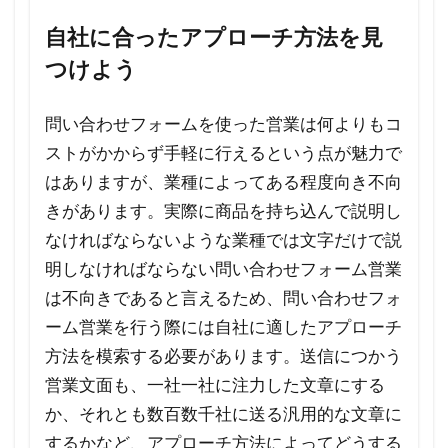
の営
業文
自社に合ったアプローチ方法を見
面を
つけよう
送付
する
問い合わせフォームを使った営業は何よりもコ
際
ストがかからず手軽に行えるという点が魅力で
に、
どの
はありますが、業種によってある程度向き不向
よう
きがあります。実際に商品を持ち込んで説明し
なメ
なければならないような業種では文字だけで説
リッ
明しなければならない問い合わせフォーム営業
トが
は不向きであると言えるため、問い合わせフォ
あり
ーム営業を行う際には自社に適したアプローチ
ます
方法を模索する必要があります。送信につかう
か？
営業文面も、一社一社に注力した文章にする
5.9
か、それとも数百数千社に送る汎用的な文章に
Q9.
するかなど、アプローチ方法によってどうする
問い