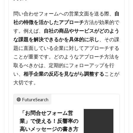
5.1
Q1.
問い合わせフォームへの営業文面を送る際、
自
問い
社の特徴を活かしたアプローチ
方法が効果的で
合わ
す。例えば、
自社の商品やサービスがどのよう
せフ
な課題を解決できるかを具体的に示し
、その課
ォー
題に直面している企業に対してアプローチする
ムへ
の営
ことが重要です。どのようなアプローチ方法を
業文
取るべきかは、定期的にフォローアップを行
面は
い、
相手企業の反応を見ながら調整する
ことが
送付
大切です。
すべ
き？
FutureSearch
5.2
「お問合せフォーム営
Q2.
問い
業」で使える！反響率の
合わ
高いメッセージの書き方