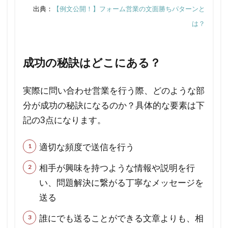
ょう
出典：
【例文公開！】フォーム営業の文面勝ちパターンと
か？
は？
5.7
Q7.
成功の秘訣はどこにある？
問い
合わ
実際に問い合わせ営業を行う際、どのような部
せフ
分が成功の秘訣になるのか？具体的な要素は下
ォー
ムへ
記の3点になります。
の営
業文
適切な頻度で送信を行う
面を
相手が興味を持つような情報や説明を行
送付
い、問題解決に繋がる丁寧なメッセージを
する
際
送る
に、
誰にでも送ることができる文章よりも、相
どの