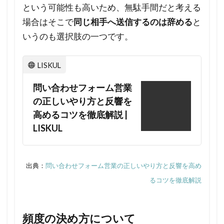
る
という可能性も高いため、無駄手間だと考える
営
場合はそこで
同じ相手へ送信するのは辞める
と
業
いうのも選択肢の一つです。
文
面
LISKUL
と
は
問い合わせフォーム営業
4.1
の正しいやり方と反響を
高めるコツを徹底解説 |
成功
の秘
LISKUL
訣は
どこ
にあ
出典：
問い合わせフォーム営業の正しいやり方と反響を高め
る？
るコツを徹底解説
4.2
自社
頻度の決め方について
に合