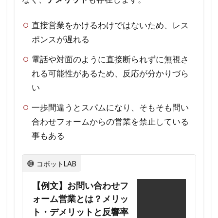
つけ
るべ
直接営業をかけるわけではないため、レス
きポ
ポンスが遅れる
イン
電話や対面のように直接断られずに無視さ
トは
あり
れる可能性があるため、反応が分かりづら
ます
い
か？
一歩間違うとスパムになり、そもそも問い
5.5
合わせフォームからの営業を禁止している
Q5.
事もある
問い
合わ
コボットLAB
せフ
ォー
【例文】お問い合わせフ
ムへ
ォーム営業とは？メリッ
の営
ト・デメリットと反響率
業文