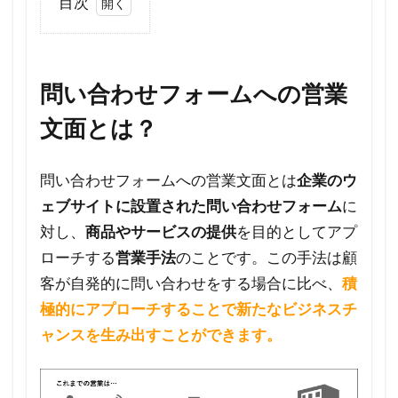
目次
1
問い
合わ
問い合わせフォームへの営業
せフ
ォー
文面とは？
ムへ
の営
問い合わせフォームへの営業文面とは
企業のウ
業文
ェブサイトに設置された問い合わせフォーム
に
面と
対し、
商品やサービスの提供
を目的としてアプ
は？
ローチする
営業手法
のことです。この手法は顧
1.1
客が自発的に問い合わせをする場合に比べ、
積
営業
極的にアプローチすることで新たなビジネスチ
担当
ャンスを生み出すことができます。
者が
押さ
えて