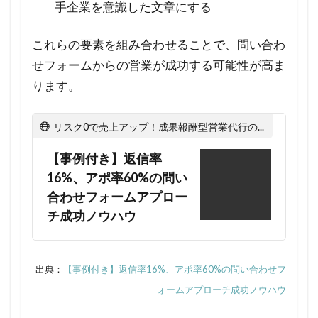
手企業を意識した文章にする
よう
なフ
ォロ
これらの要素を組み合わせることで、問い合わ
ーア
せフォームからの営業が成功する可能性が高ま
ップ
ります。
が必
要で
リスク0で売上アップ！成果報酬型営業代行のささだ
しょ
う
【事例付き】返信率
か？
16%、アポ率60%の問い
5.8
合わせフォームアプロー
チ成功ノウハウ
Q8.
問い
合わ
せフ
出典：
【事例付き】返信率16%、アポ率60%の問い合わせフ
ォー
ォームアプローチ成功ノウハウ
ムへ