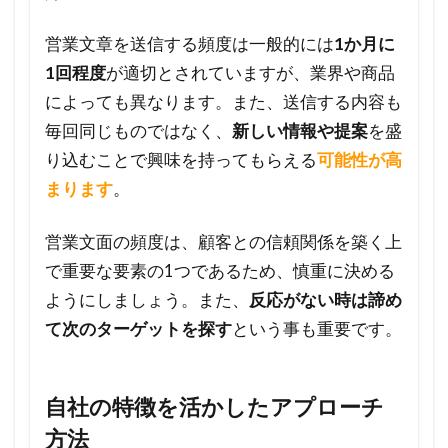
った
営業文章を送信する頻度は一般的には
1か月に
アプ
1回程度
が適切とされていますが、業界や商品
ロー
チ方
によっても異なります。また、送信する内容も
法を
毎回同じものではなく、
新しい情報や提案
を盛
見つ
り込むことで興味を持ってもらえる
可能性が高
けよ
まります
。
う
5
営業文面の頻度は、顧客との信頼関係を築く上
よ
で重要な要素の1つであるため、慎重に決める
く
ようにしましょう。また、
反応がない時は諦め
あ
て次のターゲットを探す
という事も重要です。
る
ご
質
自社の特徴を活かしたアプローチ
問
方法