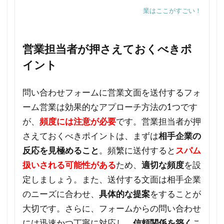
の営
業はここがすごい！
業文
面、
適切
営業担当者が押さえておくべきポ
な頻
イント
度
は？
問い合わせフォームに営業文面を送付するフォ
2.1
ーム営業は効果的なアプローチ方法の1つです
頻度
が、
頻度には注意が必要
です。営業担当者が押
の決
さえておくべきポイントは、まずは
相手企業の
め方
反応を見極めること
。頻繁に送付すると
スパム
につ
扱いされる可能性がある
ため、
適切な頻度
を設
いて
定しましょう。また、送付する文面は相手企業
2.2
のニーズに合わせ、
具体的な提案
をすることが
自社
大切です。さらに、フォームからの問い合わせ
の特
には迅速かつ丁寧に対応し、
信頼関係を築く
こ