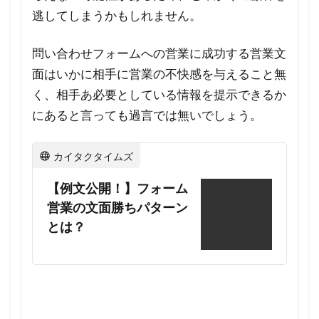
せフ
逃してしまうかもしれません。
ォー
ムへ
問い合わせフォームへの営業に成功する営業文
の営
面はいかに相手に営業の不快感を与えること無
業文
く、相手あ必要としている情報を提示できるか
面を
にあると言っても過言では無いでしょう。
送付
する
際
カイタクタイムズ
に、
【例文公開！】フォーム
どの
よう
営業の文面勝ちパターン
なア
とは？
プロ
ーチ
が効
果的
でし