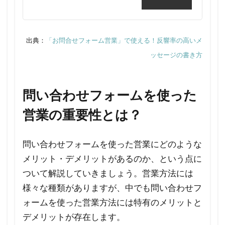
せフ
ォー
ムへ
の営
出典：
「お問合せフォーム営業」で使える！反響率の高いメ
業文
ッセージの書き方
面を
送付
する
問い合わせフォームを使った
場
営業の重要性とは？
合、
どの
よう
問い合わせフォームを使った営業にどのような
な内
メリット・デメリットがあるのか、という点に
容が
ついて解説していきましょう。営業方法には
適切
様々な種類がありますが、中でも問い合わせフ
でし
ォームを使った営業方法には特有のメリットと
ょう
デメリットが存在します。
か？