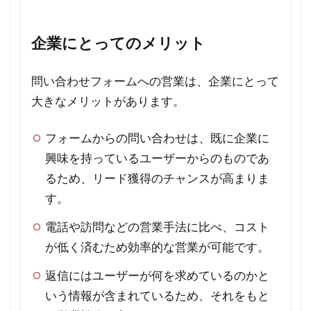
5.3
Q3.
企業にとってのメリット
問い
合わ
問い合わせフォームへの営業は、企業にとって
せフ
大きなメリットがあります。
ォー
ムへ
フォームからの問い合わせは、既に企業に
の営
業文
興味を持っているユーザーからのものであ
面を
るため、リード獲得のチャンスが高まりま
送付
す。
する
電話や訪問などの営業手法に比べ、コスト
頻度
はど
が低く済むため効率的な営業が可能です。
のく
返信にはユーザーが何を求めているのかと
らい
いう情報が含まれているため、それをもと
が適