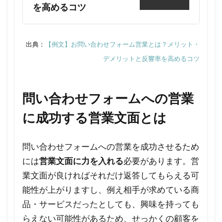
を高めるコツ
面を
送付
する
出典：
【例文】お問い合わせフォーム営業とは？メリット・
こと
で、
デメリットと反響率を高めるコツ
どの
よう
問い合わせフォームへの営業
な効
果が
に成功する営業文面とは
期待
でき
ます
問い合わせフォームへの営業を成功させるため
か？
には
営業文面に力を入れる
必要があります。営
業文面が良ければそれだけ返答してもらえる可
5.6
能性が上がりますし、例え相手が求めている商
Q6.
品・サービスだったとしても、興味を持っても
問い
合わ
らえない可能性があるため、せっかくの顧客を