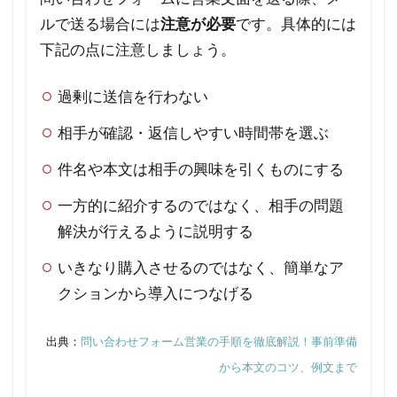
性と
ルで送る場合には
注意が必要
です。具体的には
は？
下記の点に注意しましょう。
3.1
企業
過剰に送信を行わない
にと
って
相手が確認・返信しやすい時間帯を選ぶ
のメ
件名や本文は相手の興味を引くものにする
リッ
ト
一方的に紹介するのではなく、相手の問題
解決が行えるように説明する
3.2
企業
いきなり購入させるのではなく、簡単なア
にと
クションから導入につなげる
って
のデ
出典：
問い合わせフォーム営業の手順を徹底解説！事前準備
メリ
ット
から本文のコツ、例文まで