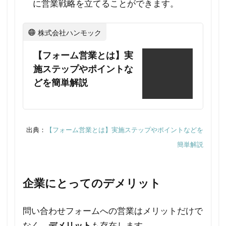
切で
に営業戦略を立てることができます。
しょ
う
株式会社ハンモック
か？
【フォーム営業とは】実
5.4
施ステップやポイントな
Q4.
どを簡単解説
問い
合わ
せフ
ォー
出典：
【フォーム営業とは】実施ステップやポイントなどを
ムへ
簡単解説
の営
業文
面を
企業にとってのデメリット
送付
する
問い合わせフォームへの営業はメリットだけで
際に
なく、
デメリット
も存在します。
気を