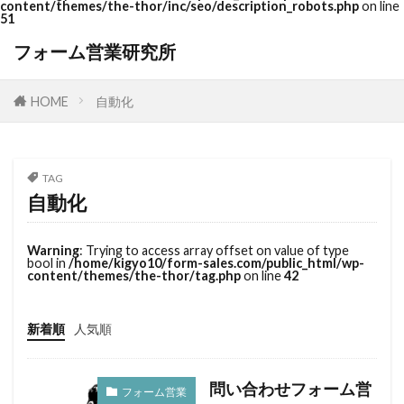
content/themes/the-thor/inc/seo/description_robots.php
on line
51
フォーム営業研究所
HOME
自動化
TAG
自動化
Warning
: Trying to access array offset on value of type
bool in
/home/kigyo10/form-sales.com/public_html/wp-
content/themes/the-thor/tag.php
on line
42
新着順
人気順
問い合わせフォーム営
フォーム営業