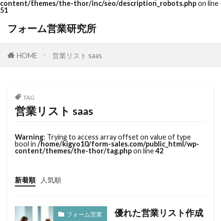
content/themes/the-thor/inc/seo/description_robots.php
on line
51
フォーム営業研究所
HOME
営業リスト saas
TAG
営業リスト saas
Warning
: Trying to access array offset on value of type
bool in
/home/kigyo10/form-sales.com/public_html/wp-
content/themes/the-thor/tag.php
on line
42
新着順
人気順
優れた営業リスト作成
フォーム営業